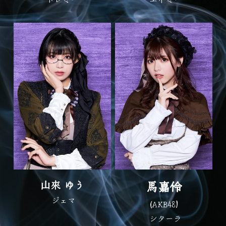
山來 ゆう
馬嘉伶
 ジェマ
(AKB48)
 シターラ