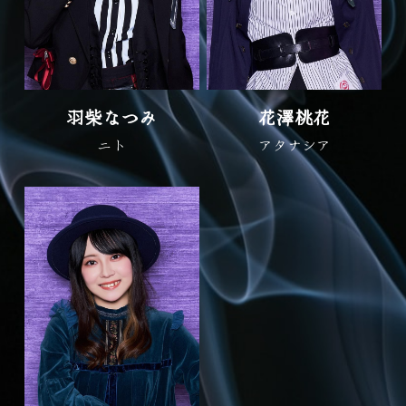
羽柴なつみ
花澤桃花
ニト
アタナシア