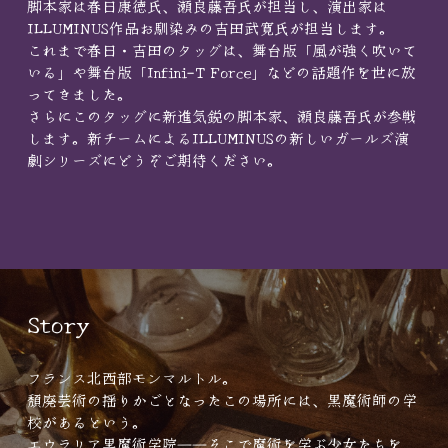
脚本家は春日康徳氏、瀬良藤吾氏が担当し、演出家は
ILLUMINUS作品お馴染みの吉田武寛氏が担当します。
これまで春日・吉田のタッグは、舞台版「風が強く吹いて
いる」や舞台版「Infini-T Force」などの話題作を世に放
ってきました。
さらにこのタッグに新進気鋭の脚本家、瀬良藤吾氏が参戦
します。新チームによるILLUMINUSの新しいガールズ演
劇シリーズにどうぞご期待ください。
Story
フランス北西部モンマルトル。
頽廃芸術の揺りかごとなったこの場所には、黒魔術師の学
校があるという。
エウラリア黒魔術学院――そこで魔術を学ぶ少女たちを、