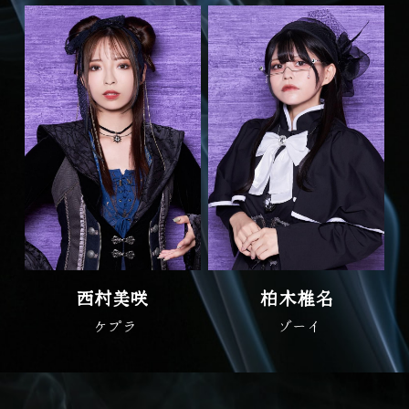
西村美咲
柏木椎名
 ケプラ
 ゾーイ