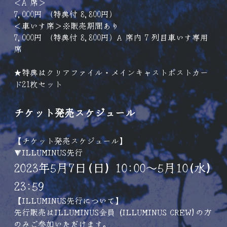
＜A 席＞
7,000円 （特典付 8,800円）
＜車いす席＞※販売期間あり
7,000円 （特典付 8,800円）A 席内 7 列目車いす専用
席
★特典はクリアファイル・メインキャストポストカー
ド21枚セット
チケット発売スケジュール
【チケット発売スケジュール】
▼ILLUMINUS先行
2023年5月7日(日) 10:00～5月10(水) 
23:59
【ILLUMINUS先行について】
先行販売はILLUMINUS会員 (ILLUMINUS CREW)の方
のみご参加いただけます。