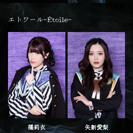
エトワール-Étoile-
橘莉衣
矢新愛梨