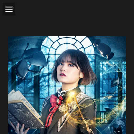
Home
Introduction
Story
Stage Information
Cast
Time Table
Ticket
Access
Staff