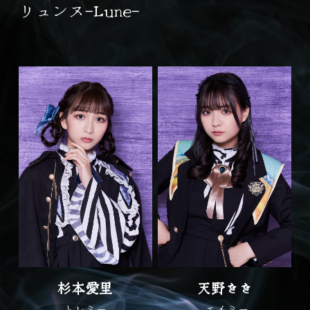
リュンヌ-Lune-
杉本愛里
天野きき
トレミー
 エイミー