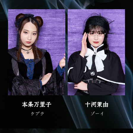
本条万里子
十河茉由
 ケプラ
 ゾーイ