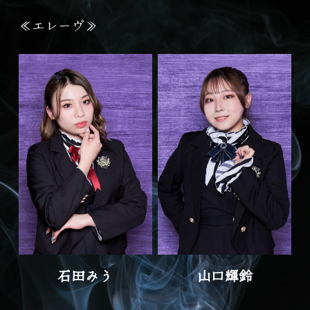
≪エレーヴ≫
石田みう
山口輝鈴