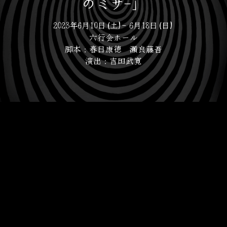
のミサ-」
2023年6月10日(土)- 6月18日(日)
六行会ホール
脚本：春日康徳　瀬良藤吾
演出：吉田武寛