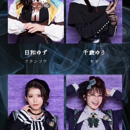
日和ゆず
千歳ゆう
フランソワ
ヤマ