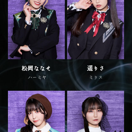
松岡ななせ
遥りさ
 ハーミヤ
ミリス