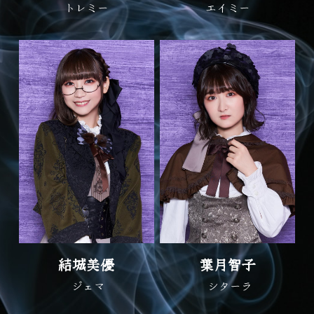
トレミー
エイミー
結城美優
葉月智子
 ジェマ
 シターラ