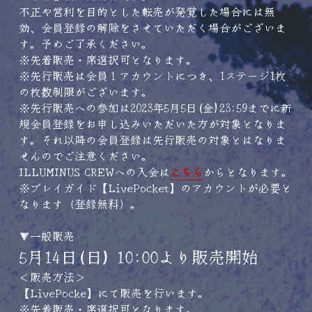
不正や営利を目的とした転売が発覚した場合には無
効、会員登録の解除をさせていただく場合がございま
す。予めご了承ください。
※先着販売・席選択可となります。
※先行販売は会員１アカウントにつき、1ステージ1枚
の枚数制限がございます。
※先行販売への参加は2023年5月5日(金)23:59までに新
規会員登録をお申し込みいただいた方が対象となりま
す。それ以降の会員登録は先行販売の対象とはなりま
せんのでご注意ください。
ILLUMINUS CREWへの入会は
こちら
からとなります。
※プレイガイド【LivePocket】のアカウントが必要と
なります（登録無料）。 
▼一般販売
5月14日(日) 10:00より販売開始
＜販売方法＞
【LivePocke】にて販売を行います。
※先着販売・席選択可となります。