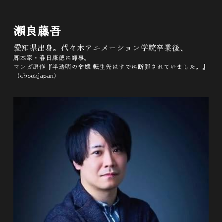
瀬良藤吾
愛知県出身。代々木アニメーション学院卒業後、
脚本家・春日康徳に師事。
マンガ原作『半透明の令嬢 転生先はすでに断罪されていました。』
（ebookjapan）