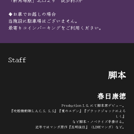
「新馬場駅」北口より　徒歩約3分
◆お車でお越しの場合
当施設に駐車場はございません。
最寄りコインパーキングをご利用ください。
Staff
脚本
 春日康徳
 Production I.G.にて脚本家デビュー。
『攻殻機動隊S.A.C.S. S.S』『東のエデン』『ブラックジャックによろ
しく』
など脚本・ノベライズ手掛ける。
近年ではマンガ原作『五明後日』（LINEマンガ）など。