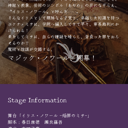
神秘と表象、芸術のシンボル「あやめ」の花になぞらえ、
〝イリス・ノワール〟と呼んだ……。
そんなイリスとして類稀なる才覚と、卓越した知識を持つ
コクナ・ミサは、学院へ編入してきて早々、寮長裁判にか
けられる！
果たしてミサは、自らの嫌疑を晴らし、背負った罪をおろ
せるのか？
魔術と陰謀が交錯する、
マジック・ノワール、開幕！
Stage Information
舞台「イリス・ノワール -焔罪のミサ-」
脚本：春日康徳　瀬良藤吾