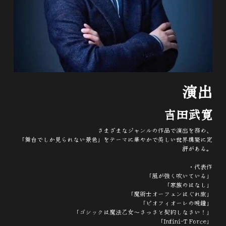
演出
吉田武寛
さまざまなジャンルの作品で演出を務め、
「舞台でしか見られない景色」をテーマに華やかで美しい世界構築に定
評がある。
・代表作
「風が強く吹いている」
「家族のはなし」
「魔術士オーフェンはぐれ旅」
「ピオフィオーレの晩鐘」
「ゴシックは魔法乙女～さっさと契約しなさい！」
「Infini-T Force」