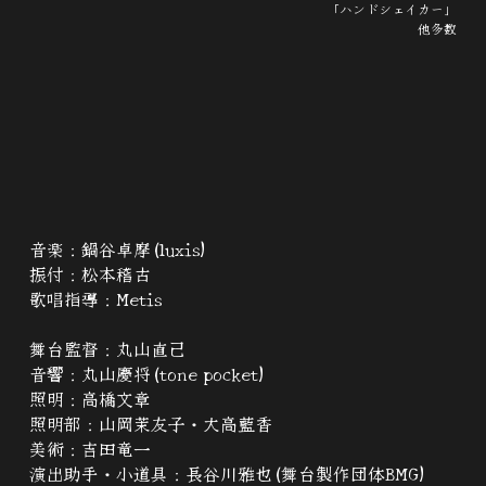
「ハンドシェイカー」
他多数
音楽：鍋谷卓摩(luxis)
振付：松本稽古
歌唱指導：Metis
舞台監督：丸山直己
音響：丸山慶将(tone pocket)
照明：高橋文章
照明部：山岡茉友子・大高藍香
美術：吉田竜一
演出助手・小道具：長谷川雅也(舞台製作団体BMG)　