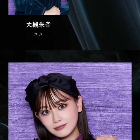
大槻朱音
ユメ