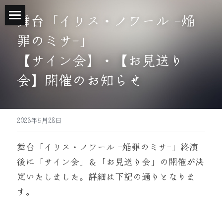
舞台「イリス・ノワール -焔
Home
罪のミサ-」
【サイン会】・【お見送り
Introduction
会】開催のお知らせ
Story
Stage Information
2023年5月28日
Cast
舞台「イリス・ノワール -焔罪のミサ-」終演
Time Table
後に「サイン会」＆「お見送り会」の開催が決
Ticket
定いたしました。詳細は下記の通りとなりま
す。
Access
Staff