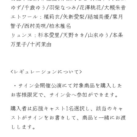
ゆず/千歳ゆう/羽柴なつみ/花澤桃花/大槻朱音
エトワール：橘莉衣/矢新愛梨/結城美優/葉月
智子/西村美咲/柏木椎名
リュンヌ：杉本愛里/天野きき/山來ゆう/本条
万里子/十河茉由
<レギュレーションについて>
 ・サイン会開催公演にて対象商品を購入した
お客様限定で、サイン会へ参加ができます。
購入者は応援キャスト1名選択し、該当のキャ
ストがサインをお書きして、商品と一緒にお渡
しします。