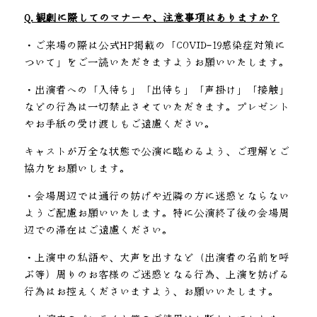
Q.観劇に際してのマナーや、注意事項はありますか？
・ご来場の際は公式HP掲載の「COVID-19感染症対策に
ついて」をご一読いただきますようお願いいたします。
・出演者への「入待ち」「出待ち」「声掛け」「接触」
などの行為は一切禁止させていただきます。プレゼント
やお手紙の受け渡しもご遠慮ください。
キャストが万全な状態で公演に臨めるよう、ご理解とご
協力をお願いします。
・会場周辺では通行の妨げや近隣の方に迷惑とならない
ようご配慮お願いいたします。特に公演終了後の会場周
辺での滞在はご遠慮ください。
・上演中の私語や、大声を出すなど（出演者の名前を呼
ぶ等）周りのお客様のご迷惑となる行為、上演を妨げる
行為はお控えくださいますよう、お願いいたします。