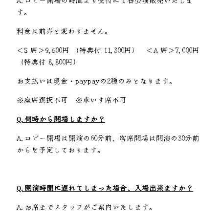
す。
Q&A
料金は前売と変わりません。
感染症対策
＜S 席＞9,500円 （特典付 11,300円）　＜A 席＞7,000円 
（特典付 8,800円）
Produced by
お支払いは現金・paypayの2種のみとなります。
Contact
※座席選択不可　※車いす席不可
Twitter
Q.何時から開場しますか？
A.ロビー開場は開演の60分前、客席開場は開演の30分前
からを予定しております。
Q.開演時間に遅れてしまった場合、入場出来ますか？
A.お席までスタッフがご案内いたします。