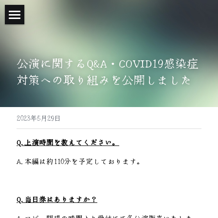
Home
Introduction
公演に関するQ&A・COVID19感染症
対策への取り組みを公開しました
Story
Stage Information
2023年5月29日
Cast
Q.上演時間を教えてください。
Time Table
A.本編は約110分を予定しております。
Ticket
Access
Q.当日券はありますか？
Staff
A.ロビー開場の時間より受付にて各公演販売いたしま